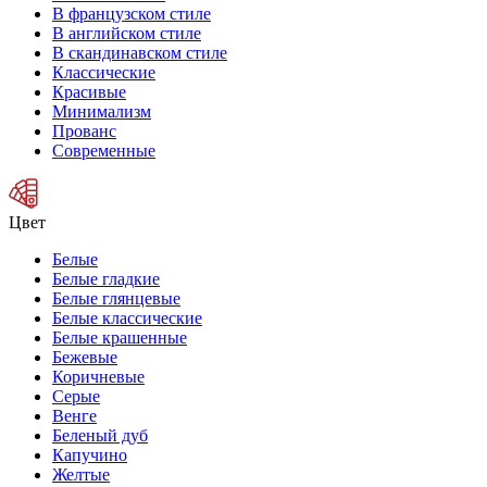
В французском стиле
В английском стиле
В скандинавском стиле
Классические
Красивые
Минимализм
Прованс
Современные
Цвет
Белые
Белые гладкие
Белые глянцевые
Белые классические
Белые крашенные
Бежевые
Коричневые
Серые
Венге
Беленый дуб
Капучино
Желтые