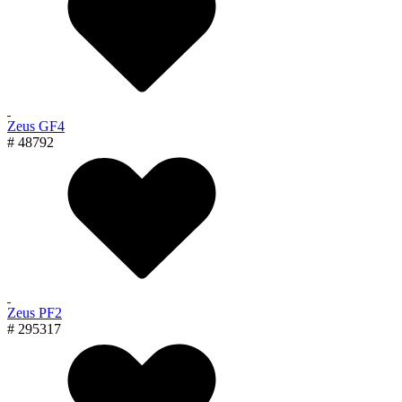
Zeus GF4
# 48792
Zeus PF2
# 295317