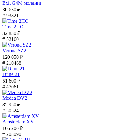
Exit G4M молдинг
30 630 ₽
# 93821
Time 2ПО
32 830 ₽
# 52160
Verona SZ2
120 050 ₽
# 210468
Dune 21
51 600 ₽
# 47061
Medea DV2
85 950 ₽
# 50524
Amsterdam XV
106 200 ₽
# 208090