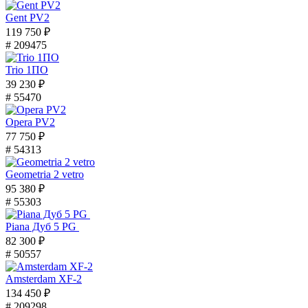
Gent PV2
119 750 ₽
# 209475
Trio 1ПО
39 230 ₽
# 55470
Opera PV2
77 750 ₽
# 54313
Geometria 2 vetro
95 380 ₽
# 55303
Piana Дуб 5 PG
82 300 ₽
# 50557
Amsterdam XF-2
134 450 ₽
# 209298