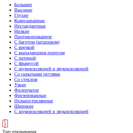
Большие
Высокие
Глухие
Компланарные
Нестандартные
Низкие
Противопожарное
С багетом (штапиком)
С врезкой
С выпадающим порогом
С патиной
С фрамугой
С шумоизоляцией и звукоизоляцией
Со скрытыми петлями
Со стеклом
Узкие
Филенчатое
Фрезерованные
Цельностеклянные
Широкие
С шумоизоляцией и звукоизоляцией
Тип открывания