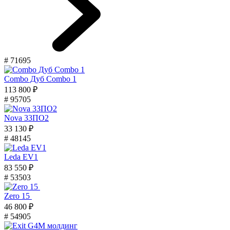
# 71695
Combo Дуб Combo 1
113 800 ₽
# 95705
Nova 33ПО2
33 130 ₽
# 48145
Leda EV1
83 550 ₽
# 53503
Zero 15
46 800 ₽
# 54905