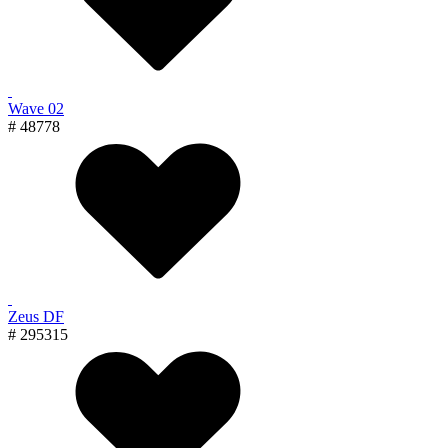
Wave 02
# 48778
Zeus DF
# 295315