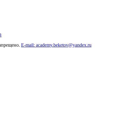
й
запрещено.
E-mail: academy.beketov@yandex.ru