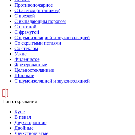
Противопожарное
С багетом (штапиком)
С врезкой
С выпадающим порогом
С патиной
С фрамугой
С шумоизоляцией и звукоизоляцией
Со скрытыми петлями
Со стеклом
Узкие
Филенчатое
Фрезерованные
Цельностеклянные
Широкие
С шумоизоляцией и звукоизоляцией
Тип открывания
Купе
В пенал
Двухсторонние
Двойные
Двухстворчатые