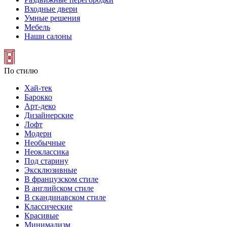
Входные двери
Умные решения
Мебель
Наши салоны
По стилю
Хай-тек
Барокко
Арт-деко
Дизайнерские
Лофт
Модерн
Необычные
Неоклассика
Под старину
Эксклюзивные
В французском стиле
В английском стиле
В скандинавском стиле
Классические
Красивые
Минимализм