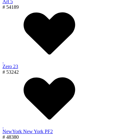
Art 5
# 54189
Zero 23
# 53242
NewYork New York PF2
# 48380