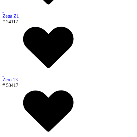
Zetta Z1
# 54117
Zero 13
# 53417