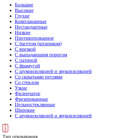
Большие
Высокие
Глухие
Компланарные
Нестандартные
Низкие
Противопожарное
С багетом (штапиком)
С врезкой
С выпадающим порогом
С патиной
С фрамугой
С шумоизоляцией и звукоизоляцией
Со скрытыми петлями
Со стеклом
Узкие
Филенчатое
Фрезерованные
Цельностеклянные
Широкие
С шумоизоляцией и звукоизоляцией
Тип открывания