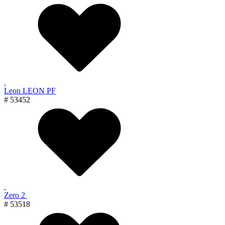
Leon LEON PF
# 53452
Zero 2
# 53518