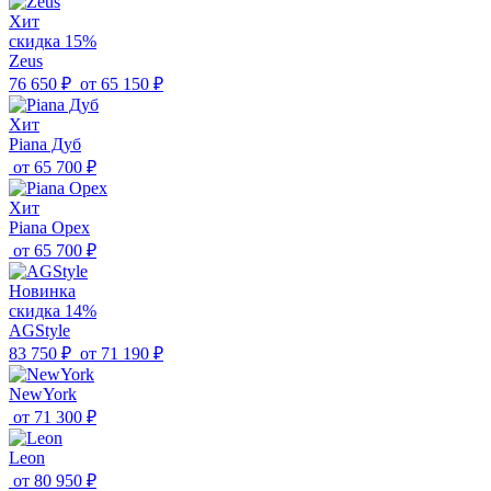
Хит
скидка 15%
Zeus
76 650 ₽
от
65 150 ₽
Хит
Piana Дуб
от
65 700 ₽
Хит
Piana Орех
от
65 700 ₽
Новинка
скидка 14%
AGStyle
83 750 ₽
от
71 190 ₽
NewYork
от
71 300 ₽
Leon
от
80 950 ₽