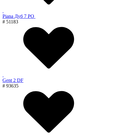
Piana Дуб 7 PO
# 51183
Gent 2 DF
# 93635