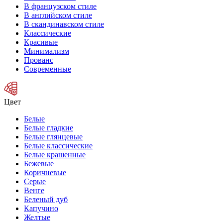
В французском стиле
В английском стиле
В скандинавском стиле
Классические
Красивые
Минимализм
Прованс
Современные
Цвет
Белые
Белые гладкие
Белые глянцевые
Белые классические
Белые крашенные
Бежевые
Коричневые
Серые
Венге
Беленый дуб
Капучино
Желтые