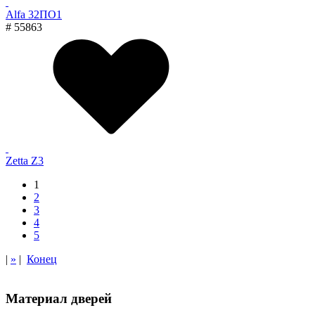
Alfa 32ПО1
# 55863
Zetta Z3
1
2
3
4
5
|
»
|
Конец
Материал дверей