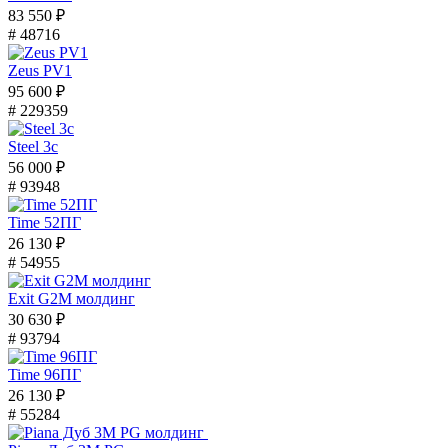
83 550 ₽
# 48716
Zeus PV1
95 600 ₽
# 229359
Steel 3с
56 000 ₽
# 93948
Time 52ПГ
26 130 ₽
# 54955
Exit G2M молдинг
30 630 ₽
# 93794
Time 96ПГ
26 130 ₽
# 55284