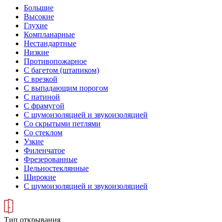
Большие
Высокие
Глухие
Компланарные
Нестандартные
Низкие
Противопожарное
С багетом (штапиком)
С врезкой
С выпадающим порогом
С патиной
С фрамугой
С шумоизоляцией и звукоизоляцией
Со скрытыми петлями
Со стеклом
Узкие
Филенчатое
Фрезерованные
Цельностеклянные
Широкие
С шумоизоляцией и звукоизоляцией
Тип открывания