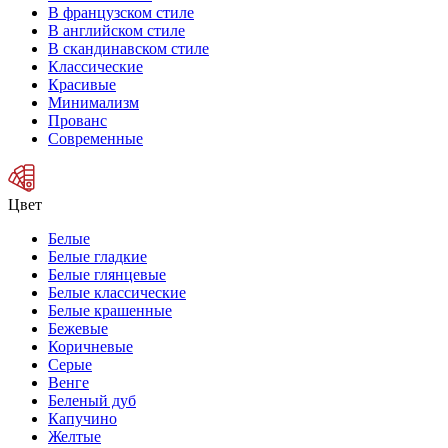
В французском стиле
В английском стиле
В скандинавском стиле
Классические
Красивые
Минимализм
Прованс
Современные
Цвет
Белые
Белые гладкие
Белые глянцевые
Белые классические
Белые крашенные
Бежевые
Коричневые
Серые
Венге
Беленый дуб
Капучино
Желтые