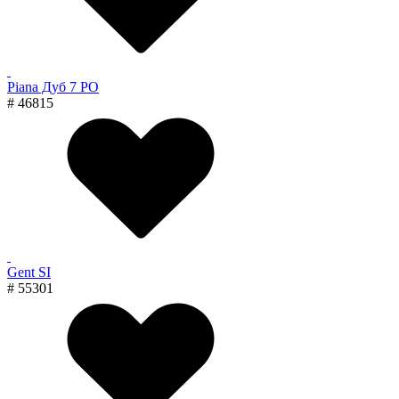
Piana Дуб 7 PO
# 46815
Gent SI
# 55301