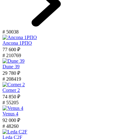
# 50038
Ancona 1РПО
77 600 ₽
# 210769
Dune 39
29 780 ₽
# 208419
Corner 2
74 850 ₽
# 55205
Venus 4
92 000 ₽
# 48260
Leda C2F