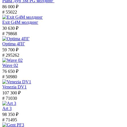
Piana Дуб 3M PG молдинг
86 000 ₽
# 55022
Exit G4M молдинг
30 630 ₽
# 79868
Optima 4ПГ
59 700 ₽
# 295262
Wave 02
76 650 ₽
# 50980
Venezia DV1
107 300 ₽
# 71030
Art 3
98 350 ₽
# 71495