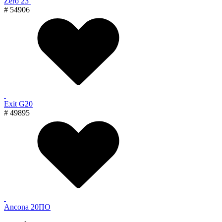
Zero 23
# 54906
Exit G20
# 49895
Ancona 20ПО