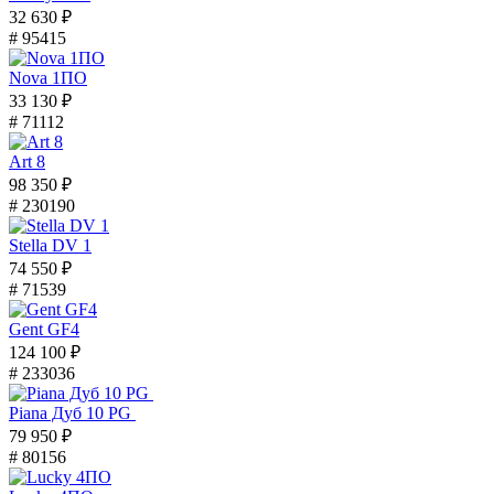
32 630 ₽
# 95415
Nova 1ПО
33 130 ₽
# 71112
Art 8
98 350 ₽
# 230190
Stella DV 1
74 550 ₽
# 71539
Gent GF4
124 100 ₽
# 233036
Piana Дуб 10 PG
79 950 ₽
# 80156