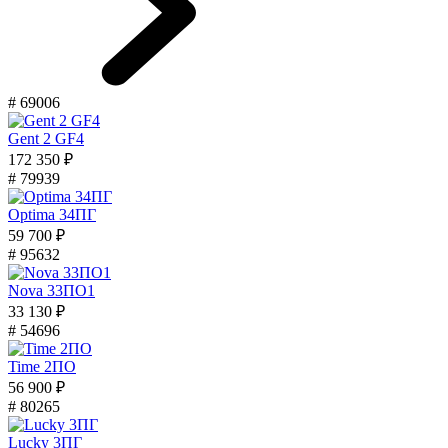
# 69006
Gent 2 GF4
172 350 ₽
# 79939
Optima 34ПГ
59 700 ₽
# 95632
Nova 33ПО1
33 130 ₽
# 54696
Time 2ПО
56 900 ₽
# 80265
Lucky 3ПГ