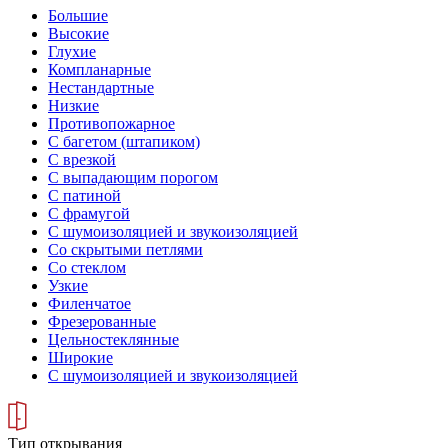
Большие
Высокие
Глухие
Компланарные
Нестандартные
Низкие
Противопожарное
С багетом (штапиком)
С врезкой
С выпадающим порогом
С патиной
С фрамугой
С шумоизоляцией и звукоизоляцией
Со скрытыми петлями
Со стеклом
Узкие
Филенчатое
Фрезерованные
Цельностеклянные
Широкие
С шумоизоляцией и звукоизоляцией
Тип открывания