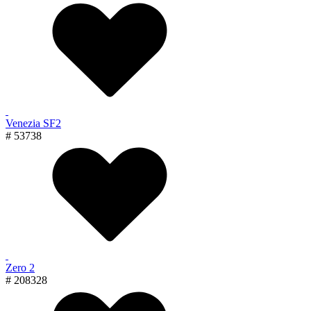
Venezia SF2
# 53738
Zero 2
# 208328