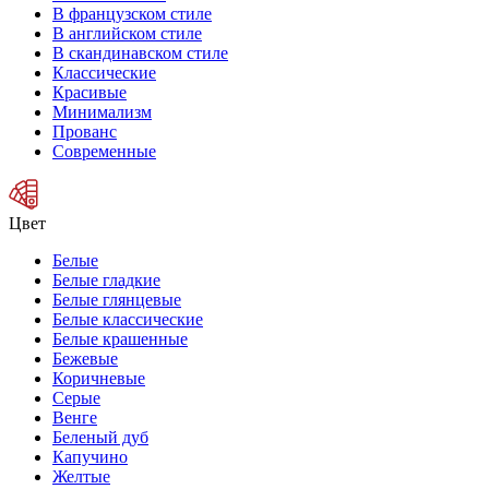
В французском стиле
В английском стиле
В скандинавском стиле
Классические
Красивые
Минимализм
Прованс
Современные
Цвет
Белые
Белые гладкие
Белые глянцевые
Белые классические
Белые крашенные
Бежевые
Коричневые
Серые
Венге
Беленый дуб
Капучино
Желтые