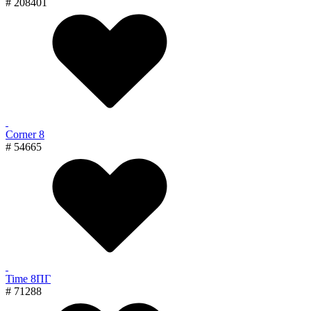
# 208401
Corner 8
# 54665
Time 8ПГ
# 71288