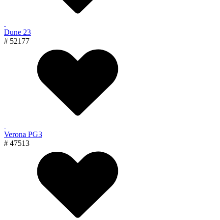
Dune 23
# 52177
Verona PG3
# 47513