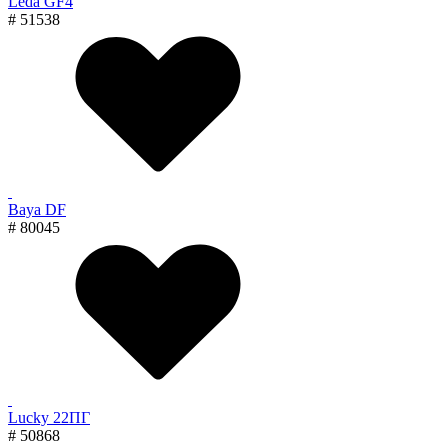
Leda GF4
# 51538
Baya DF
# 80045
Lucky 22ПГ
# 50868