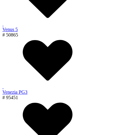
Venus 5
# 50865
Venezia PG3
# 95451