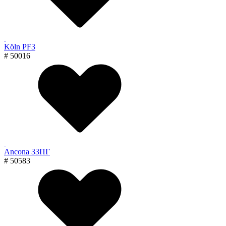
Köln PF3
# 50016
Ancona 33ПГ
# 50583