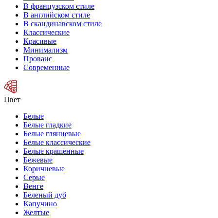
В французском стиле
В английском стиле
В скандинавском стиле
Классические
Красивые
Минимализм
Прованс
Современные
Цвет
Белые
Белые гладкие
Белые глянцевые
Белые классические
Белые крашенные
Бежевые
Коричневые
Серые
Венге
Беленый дуб
Капучино
Желтые