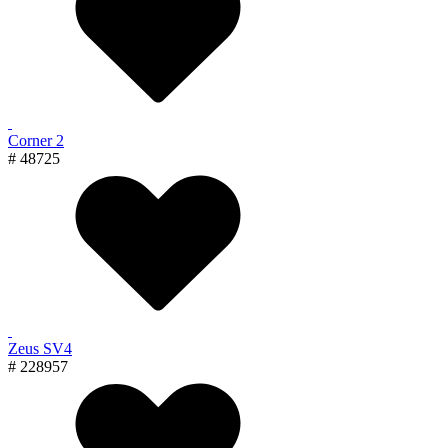
Corner 2
# 48725
Zeus SV4
# 228957