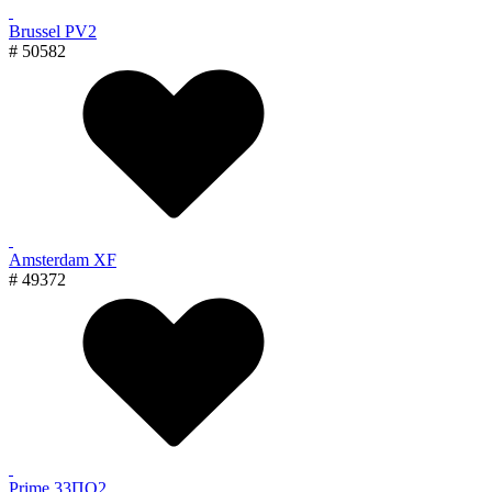
Brussel PV2
# 50582
Amsterdam XF
# 49372
Prime 33ПО2