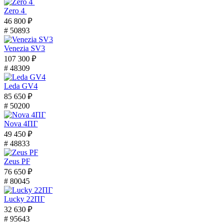
Zero 4
46 800 ₽
# 50893
Venezia SV3
107 300 ₽
# 48309
Leda GV4
85 650 ₽
# 50200
Nova 4ПГ
49 450 ₽
# 48833
Zeus PF
76 650 ₽
# 80045
Lucky 22ПГ
32 630 ₽
# 95643