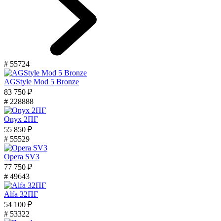
# 55724
AGStyle Mod 5 Bronze
83 750 ₽
# 228888
Onyx 2ПГ
55 850 ₽
# 55529
Opera SV3
77 750 ₽
# 49643
Alfa 32ПГ
54 100 ₽
# 53322