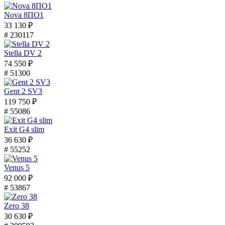
Nova 8ПО1
33 130 ₽
# 230117
Stella DV 2
74 550 ₽
# 51300
Gent 2 SV3
119 750 ₽
# 55086
Exit G4 slim
36 630 ₽
# 55252
Venus 5
92 000 ₽
# 53867
Zero 38
30 630 ₽