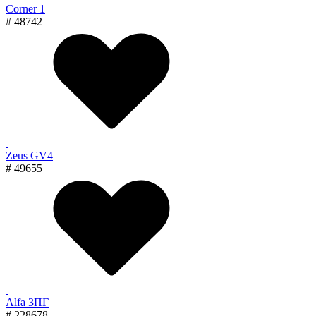
Corner 1
# 48742
Zeus GV4
# 49655
Alfa 3ПГ
# 228678