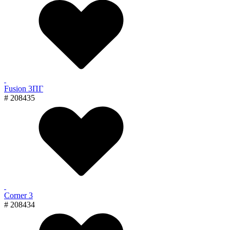
Fusion 3ПГ
# 208435
Corner 3
# 208434