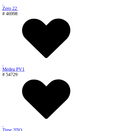
Zero 22
# 46998
Medea PV1
# 54729
Time 2ПО