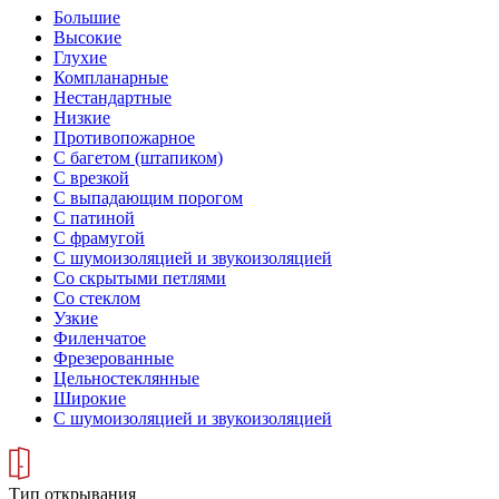
Большие
Высокие
Глухие
Компланарные
Нестандартные
Низкие
Противопожарное
С багетом (штапиком)
С врезкой
С выпадающим порогом
С патиной
С фрамугой
С шумоизоляцией и звукоизоляцией
Со скрытыми петлями
Со стеклом
Узкие
Филенчатое
Фрезерованные
Цельностеклянные
Широкие
С шумоизоляцией и звукоизоляцией
Тип открывания